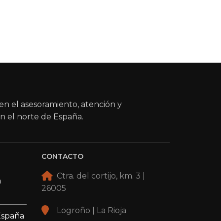
en el asesoramiento, atención y
n el norte de España.
CONTACTO
Ctra. del cortijo, km. 3 |
a
26005
Logroño | La Rioja
España