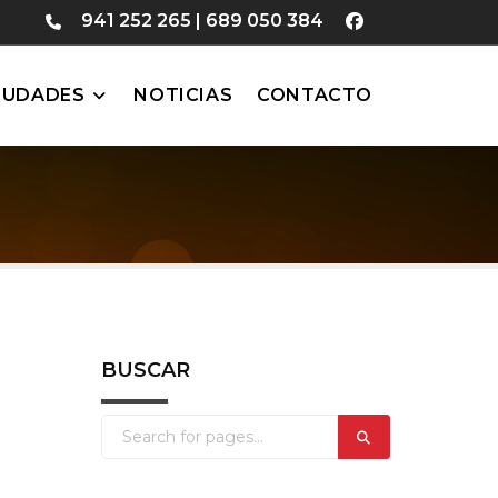
941 252 265
|
689 050 384
IUDADES
NOTICIAS
CONTACTO
BUSCAR