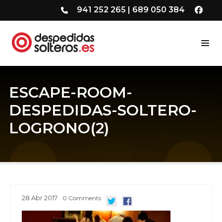
941 252 265
|
689 050 384
ESCAPE-ROOM-
DESPEDIDAS-SOLTERO-
LOGRONO(2)
28
Abr
2017
0
Comments