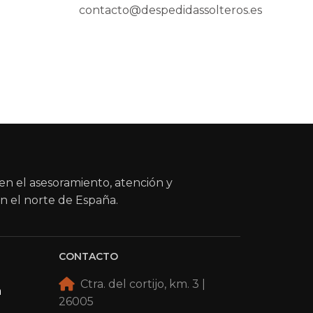
contacto@despedidassolteros.es
en el asesoramiento, atención y
n el norte de España.
CONTACTO
Ctra. del cortijo, km. 3 |
a
26005