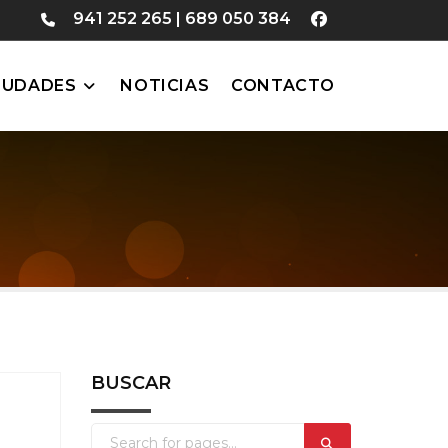
941 252 265
|
689 050 384
IUDADES
NOTICIAS
CONTACTO
BUSCAR