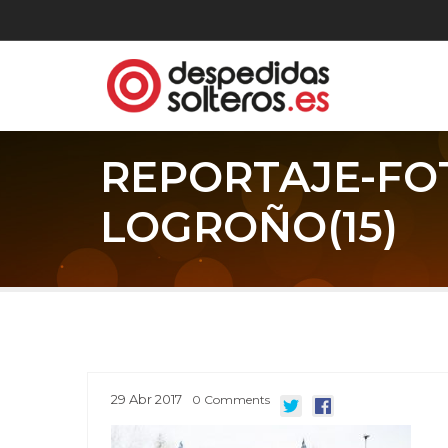
REPORTAJE-FO
LOGROÑO(15)
29
Abr
2017
0
Comments