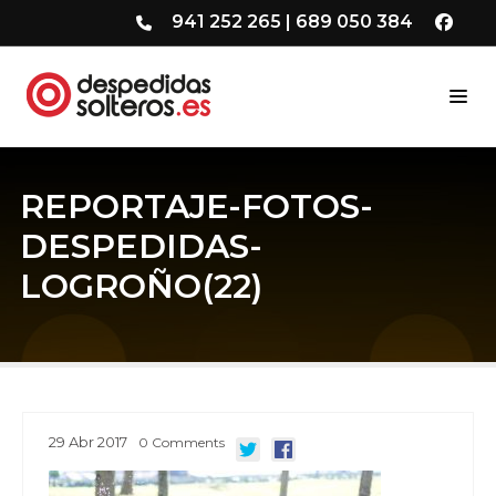
941 252 265
|
689 050 384
REPORTAJE-FOTOS-
DESPEDIDAS-
LOGROÑO(22)
29
Abr
2017
0
Comments