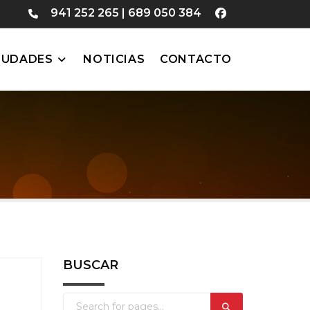
941 252 265
|
689 050 384
IUDADES
NOTICIAS
CONTACTO
BUSCAR