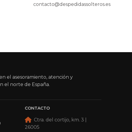
contacto@despedidassolteros.es
en el asesoramiento, atención y
n el norte de España.
CONTACTO
Ctra. del cortijo, km. 3 |
a
26005