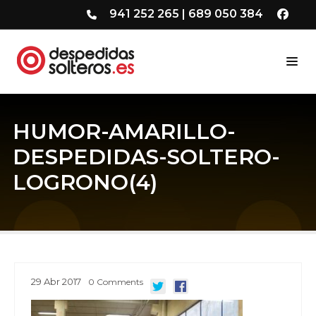
941 252 265
|
689 050 384
HUMOR-AMARILLO-
DESPEDIDAS-SOLTERO-
LOGRONO(4)
29
Abr
2017
0
Comments