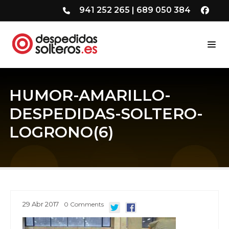
941 252 265
|
689 050 384
HUMOR-AMARILLO-
DESPEDIDAS-SOLTERO-
LOGRONO(6)
29
Abr
2017
0
Comments