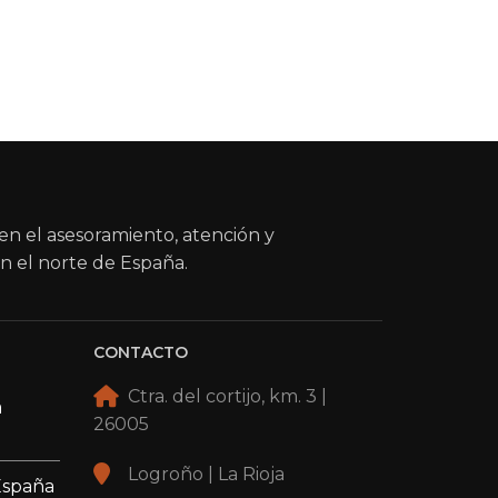
en el asesoramiento, atención y
n el norte de España.
CONTACTO
Ctra. del cortijo, km. 3 |
a
26005
Logroño | La Rioja
España