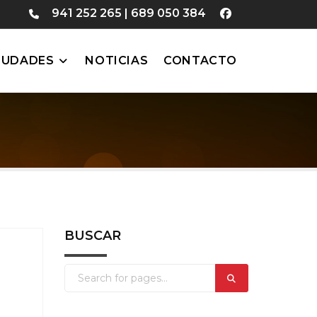
941 252 265
|
689 050 384
IUDADES
NOTICIAS
CONTACTO
BUSCAR