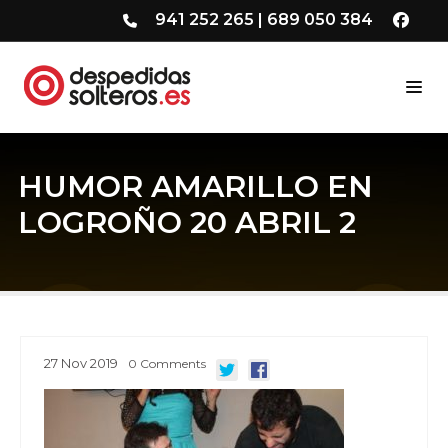
941 252 265
|
689 050 384
HUMOR AMARILLO EN
LOGROÑO 20 ABRIL 2
27
Nov
2019
0
Comments