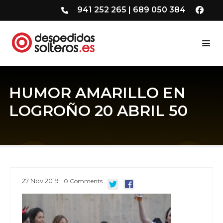
941 252 265
|
689 050 384
HUMOR AMARILLO EN
LOGROÑO 20 ABRIL 50
27
Nov
2019
0
Comments