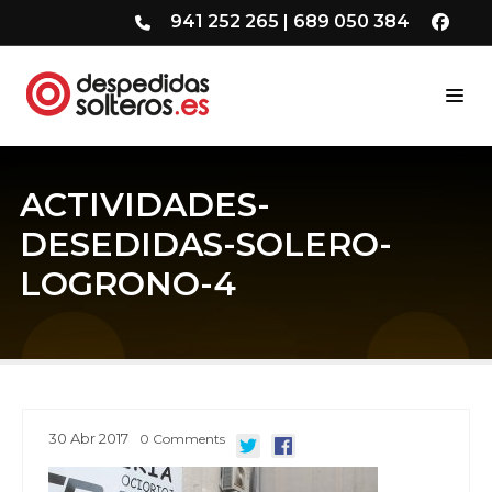
941 252 265
|
689 050 384
ACTIVIDADES-
DESEDIDAS-SOLERO-
LOGRONO-4
30
Abr
2017
0
Comments