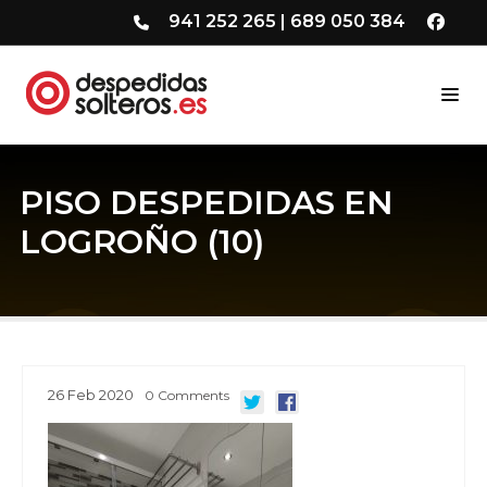
941 252 265
|
689 050 384
PISO DESPEDIDAS EN
LOGROÑO (10)
26
Feb
2020
0
Comments