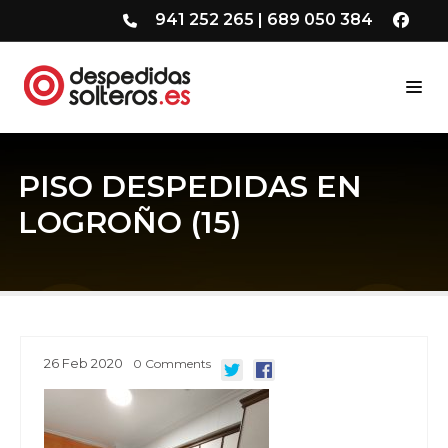
941 252 265
|
689 050 384
PISO DESPEDIDAS EN
LOGROÑO (15)
26
Feb
2020
0
Comments