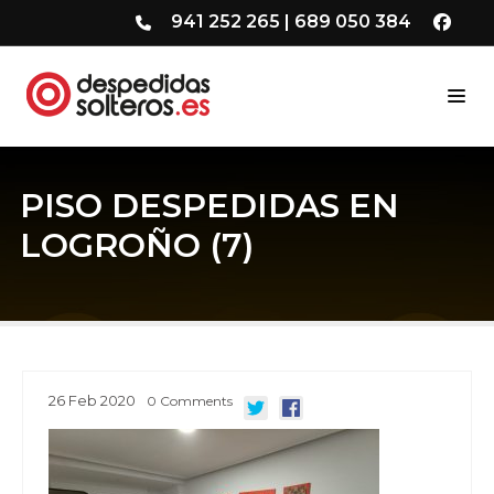
941 252 265
|
689 050 384
PISO DESPEDIDAS EN
LOGROÑO (7)
26
Feb
2020
0
Comments