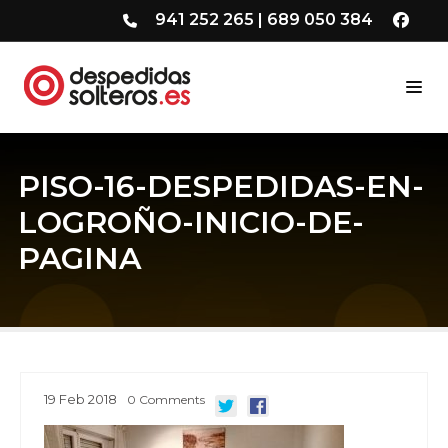
941 252 265
|
689 050 384
PISO-16-DESPEDIDAS-EN-
LOGROÑO-INICIO-DE-
PAGINA
19
Feb
2018
0
Comments