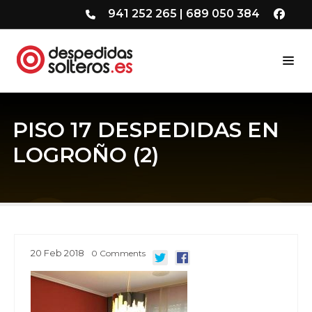
941 252 265
|
689 050 384
PISO 17 DESPEDIDAS EN
LOGROÑO (2)
20
Feb
2018
0
Comments