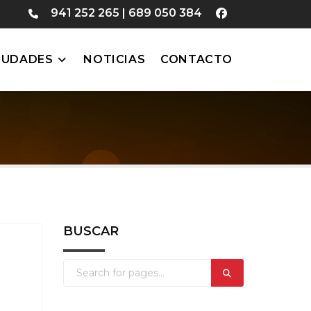
941 252 265
|
689 050 384
IUDADES
NOTICIAS
CONTACTO
BUSCAR