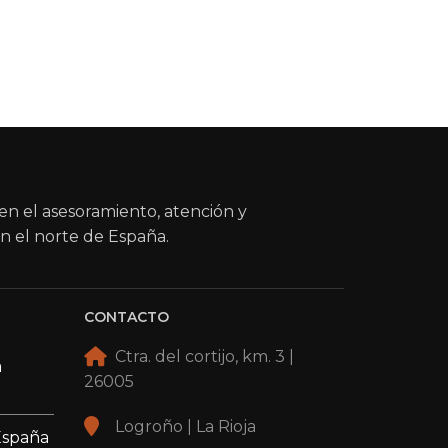
en el asesoramiento, atención y
n el norte de España.
CONTACTO
Ctra. del cortijo, km. 3 |
a
26005
Logroño | La Rioja
España