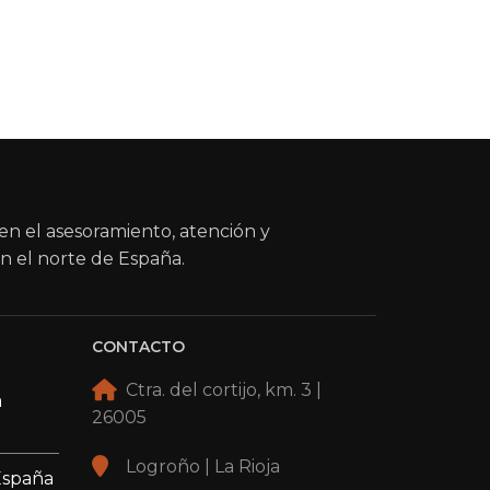
en el asesoramiento, atención y
n el norte de España.
CONTACTO
Ctra. del cortijo, km. 3 |
a
26005
Logroño | La Rioja
España