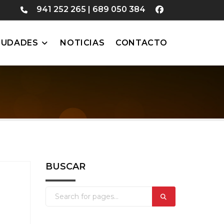
941 252 265
|
689 050 384
IUDADES
NOTICIAS
CONTACTO
BUSCAR