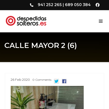
941 252 265
|
689 050 384
CALLE MAYOR 2 (6)
26
Feb
2020
0
Comments