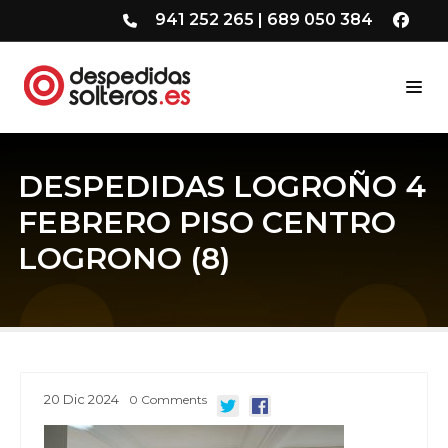
941 252 265
|
689 050 384
DESPEDIDAS LOGROÑO 4
FEBRERO PISO CENTRO
LOGRONO (8)
20
Dic
2024
0
Comments