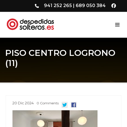
941 252 265
|
689 050 384
PISO CENTRO LOGRONO
(11)
20
Dic
2024
0
Comments