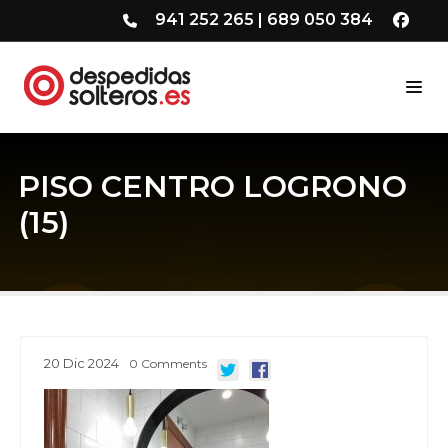
941 252 265
|
689 050 384
PISO CENTRO LOGRONO
(15)
20
Dic
2024
0
Comments