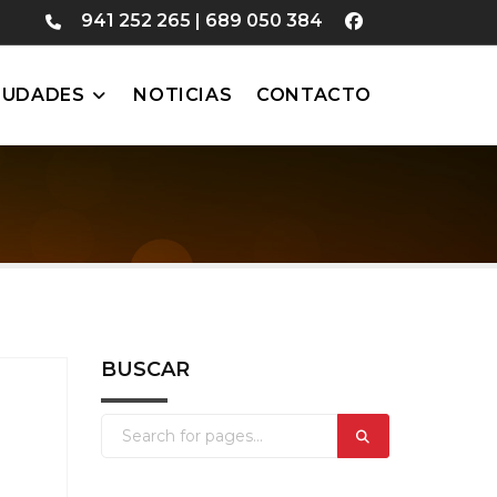
941 252 265
|
689 050 384
IUDADES
NOTICIAS
CONTACTO
BUSCAR