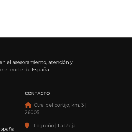
en el asesoramiento, atención y
n el norte de España.
CONTACTO
Ctra. del cortijo, km. 3 |
a
26005
Logroño | La Rioja
España