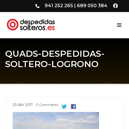
941 252 265
|
689 050 384
QUADS-DESPEDIDAS-
SOLTERO-LOGRONO
25
Abr
2017
0
Comments