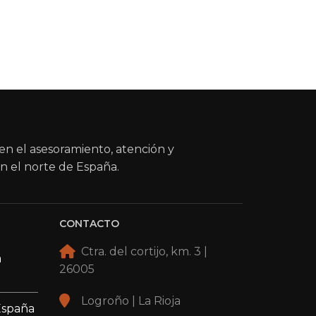
en el asesoramiento, atención y
n el norte de España.
CONTACTO
Ctra. del cortijo, km. 3 |
a
26005
Logroño | La Rioja
España