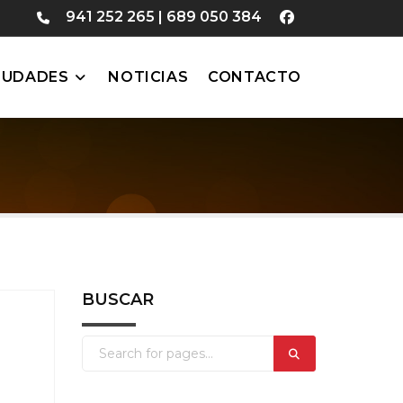
941 252 265
|
689 050 384
IUDADES
NOTICIAS
CONTACTO
BUSCAR