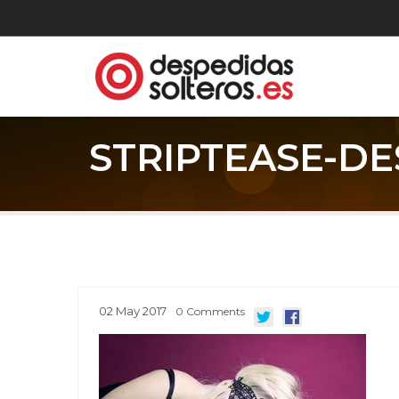
STRIPTEASE-D
02
May
2017
0
Comments