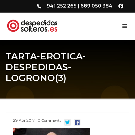
941 252 265
|
689 050 384
TARTA-EROTICA-
DESPEDIDAS-
LOGRONO(3)
29
Abr
2017
0
Comments