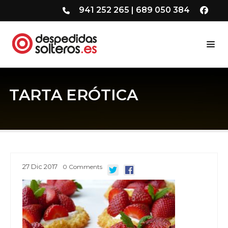
941 252 265
|
689 050 384
TARTA ERÓTICA
27
Dic
2017
0
Comments