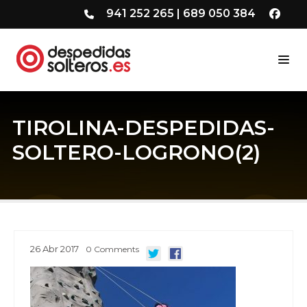
941 252 265
|
689 050 384
TIROLINA-DESPEDIDAS-
SOLTERO-LOGRONO(2)
26
Abr
2017
0
Comments