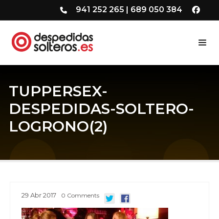
941 252 265
|
689 050 384
TUPPERSEX-
DESPEDIDAS-SOLTERO-
LOGRONO(2)
29
Abr
2017
0
Comments