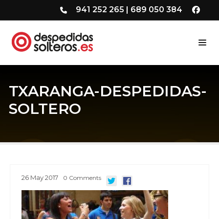
941 252 265
|
689 050 384
TXARANGA-DESPEDIDAS-
SOLTERO
26
May
2017
0
Comments