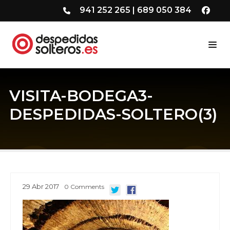
941 252 265
|
689 050 384
VISITA-BODEGA3-
DESPEDIDAS-SOLTERO(3)
29
Abr
2017
0
Comments