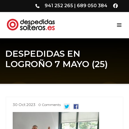
941 252 265
|
689 050 384
DESPEDIDAS EN
LOGROÑO 7 MAYO (25)
30
Oct
2023
0
Comments