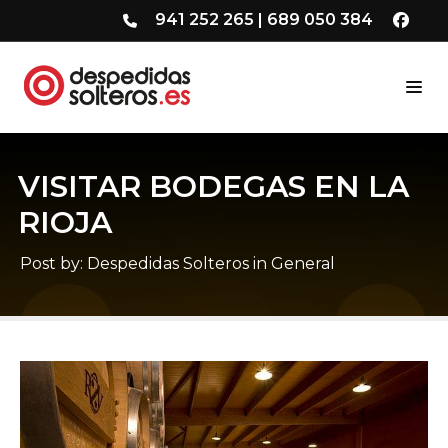
941 252 265
|
689 050 384
VISITAR BODEGAS EN LA
RIOJA
Post by:
Despedidas Solteros
in
General