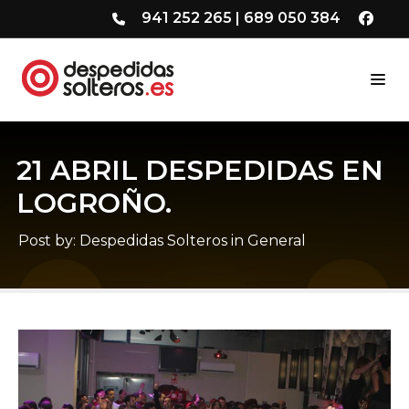
941 252 265
|
689 050 384
21 ABRIL DESPEDIDAS EN
LOGROÑO.
Post by:
Despedidas Solteros
in
General